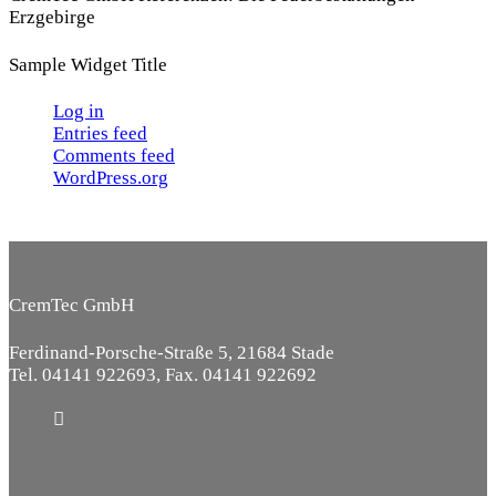
Erzgebirge
Sample Widget Title
Log in
Entries feed
Comments feed
WordPress.org
CremTec GmbH
Ferdinand-Porsche-Straße 5, 21684 Stade
Tel. 04141 922693, Fax. 04141 922692
Email